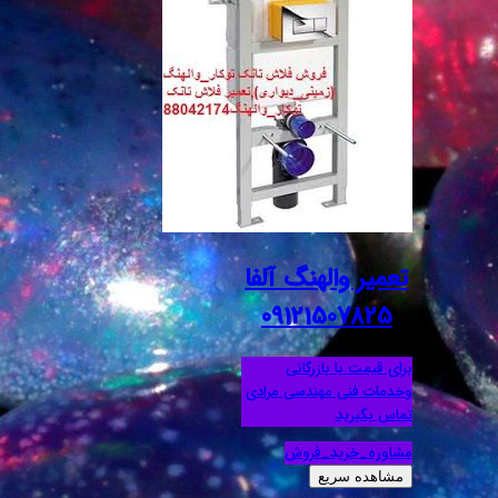
تعمیر والهنگ آلفا
09121507825
برای قیمت با بازرگانی
وخدمات فنی مهندسی مرادی
تماس بگیرید
مشاوره_خرید_فروش
مشاهده سریع