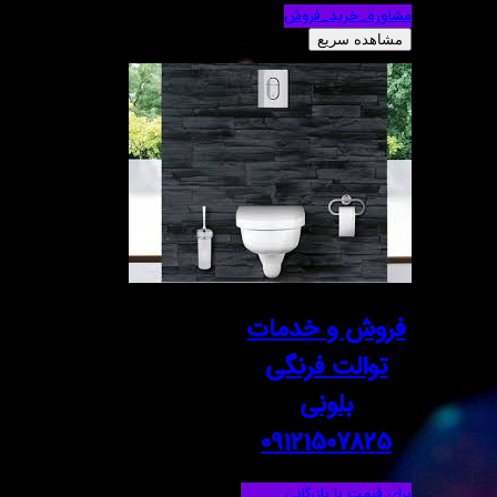
مشاوره_خرید_فروش
مشاهده سریع
فروش و خدمات
توالت فرنگی
بلونی
09121507825
برای قیمت با بازرگانی