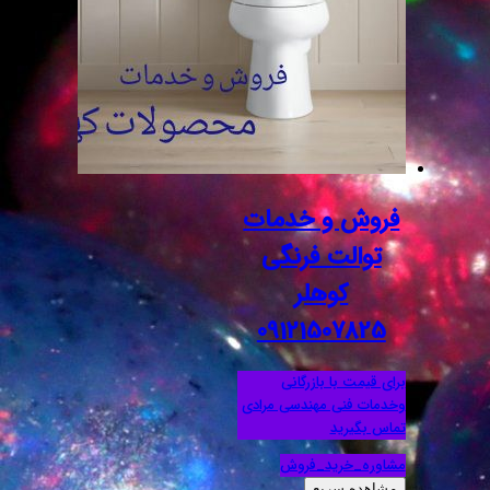
فروش و خدمات
توالت فرنگی
کوهلر
09121507825
برای قیمت با بازرگانی
وخدمات فنی مهندسی مرادی
تماس بگیرید
مشاوره_خرید_فروش
مشاهده سریع