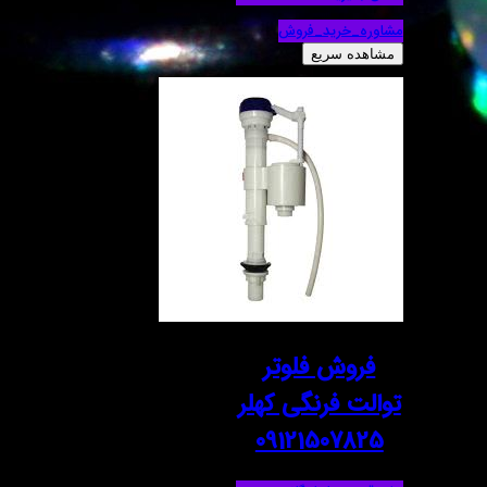
مشاوره_خرید_فروش
مشاهده سریع
فروش فلوتر
توالت فرنگی کهلر
09121507825