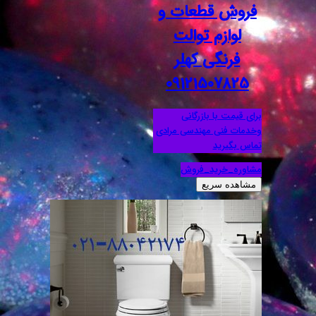
فروش قطعات و
لوازم توالت
فرنگی کهلر
09121507825
برای قیمت با بازرگانی
وخدمات فنی مهندسی مرادی
تماس بگیرید
مشاوره_خرید_فروش
مشاهده سریع