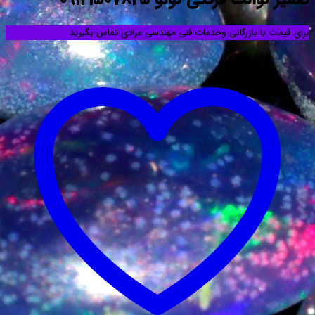
ت فرنگی توتو 09121507825
ا بازرگانی وخدمات فنی مهندسی مرادی تماس بگیرید