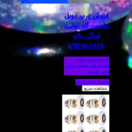
فروش درب دوبل
نشیمن گاه توالت
فرنگی یاتو
09121507825
برای قیمت با بازرگانی
وخدمات فنی مهندسی مرادی
تماس بگیرید
مشاوره_خرید_فروش
مشاهده سریع