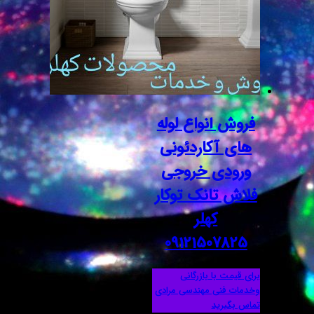
فروش انواع لوله
های آکاردئونی
ورودی خروجی
فلاش تانک توکار
کهلر
09121507825
برای قیمت با بازرگانی
وخدمات فنی مهندسی مرادی
تماس بگیرید