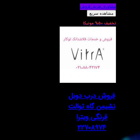
مشاوره_خرید_فروش
مشاهده سریع
تخفیف 50% مونیکا
فروش درب دوبل
نشیمن گاه توالت
فرنگی ویترا
22708974