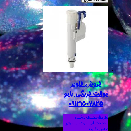
فروش فلوتر
توالت فرنگی یاتو
09121507825
برای قیمت با بازرگانی
وخدمات فنی مهندسی مرادی
تماس بگیرید