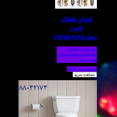
فروش غلطک
کابین
دوش09121507825
برای قیمت با بازرگانی
وخدمات فنی مهندسی مرادی
تماس بگیرید
مشاوره_خرید_فروش
مشاهده سریع