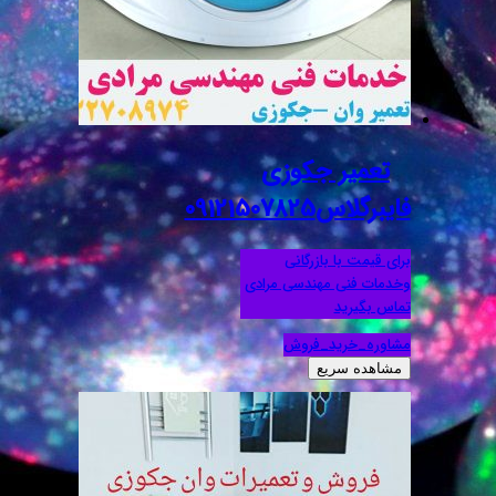
تعمیر جکوزی
فایبرگلاس09121507825
برای قیمت با بازرگانی
وخدمات فنی مهندسی مرادی
تماس بگیرید
مشاوره_خرید_فروش
مشاهده سریع