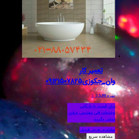
تعمیر کار
وان_جکوزی09121507825
نمره
5.00
از 5
برای قیمت با بازرگانی
وخدمات فنی مهندسی مرادی
تماس بگیرید
مشاوره_خرید_فروش
مشاهده سریع