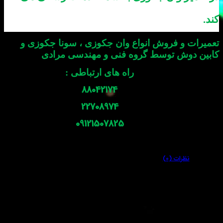
و فروش انواع وان جکوزی ، سونا جکوزی و
وش توسط گروه فنی و مهندسی مرادی
راه های ارتباطی :
88042174
22708974
09121507825
ظرات (0)
ا
ی برای این محصول نوشته نشده است.
اشید که دیدگاهی را ارسال می کنید برای “تعمیر کابین دوش آجودانیه