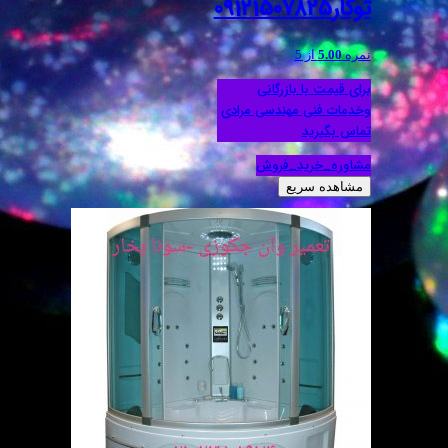
توکار09121507825
نمره
5.00
از 5
برای قیمت با بازرگانی
وخدمات فنی مهندسی مرادی
تماس بگیرید
مشاوره_خرید_فروش
مشاهده سریع