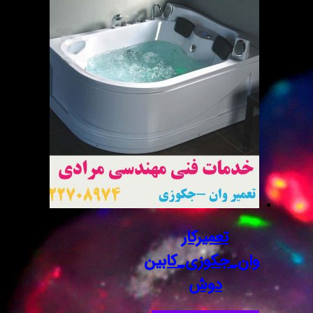
تعمیرکار
وان_جکوزی_کابین
دوش