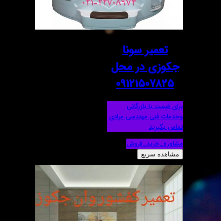
تعمیر سونا
جکوزی در محل
09121507825
برای قیمت با بازرگانی
وخدمات فنی مهندسی مرادی
تماس بگیرید
مشاوره_خرید_فروش
مشاهده سریع