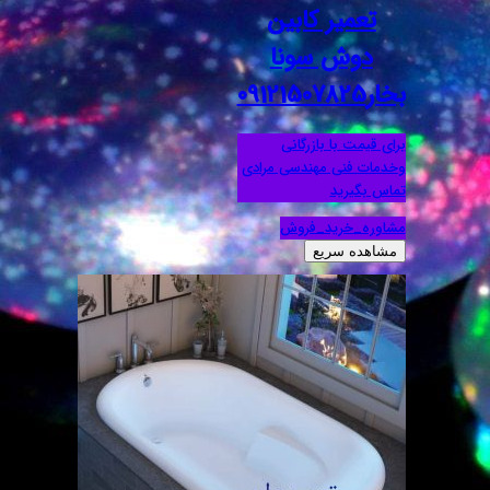
تعمیر کابین
دوش سونا
بخار09121507825
برای قیمت با بازرگانی
وخدمات فنی مهندسی مرادی
تماس بگیرید
مشاوره_خرید_فروش
مشاهده سریع