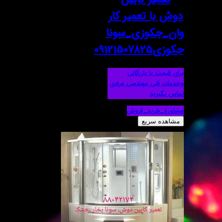
دوش با تعمیر کار
وان_جکوزی_سونا
جکوزی09121507825
برای قیمت با بازرگانی
وخدمات فنی مهندسی مرادی
تماس بگیرید
مشاوره_خرید_فروش
مشاهده سریع