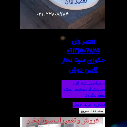
تعمیر وان
09121507825
جکوزی سونا بخار
کابین دوش
برای قیمت با بازرگانی
وخدمات فنی مهندسی مرادی
تماس بگیرید
مشاوره_خرید_فروش
مشاهده سریع