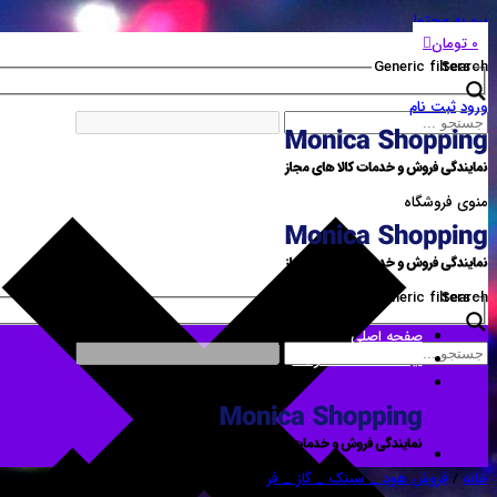
برو به محتوا
0
تومان
Generic filters
Search
ورود
ثبت نام
منوی فروشگاه
Generic filters
Search
صفحه اصلی
لیست همه محصولات
خانه
/
فروش هود _ سینک _ گاز _ فر
/ سینک ظرفشویی روکاراخوان مدل۳۲۰