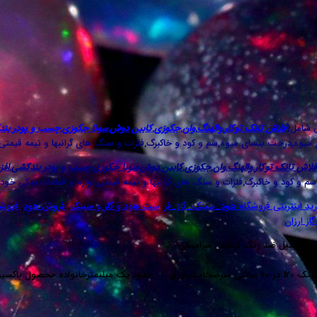
ی شامل(
فلاش تانک توکار
,
والهنگ
,
وان
,
جکوزی
,
کابین دوش
,
سونا جکوزی
,
چسب و پودر بن
ل میوه,درخت بنسای میوه,سم و کود و خاکبرگ,فلزات و سنگ های گرانبها و نیمه قیمتی
فلاش تانک توکار
,
والهنگ
,
وان
,
جکوزی
,
کابین دوش
,
سونا جکوزی
,
چسب و پودر بندکشی
,
افز
م و کود و خاکبرگ,فلزات و سنگ های گرانبها و نیمه قیمتی,لوازم و قطعات یدکی خودر
ید اینترنتی فروشگاه هود_سینک_گاز_فر
,
ست هود و گاز و سینک
,
فروش هود
,
فروش
ز ارزان
 کار استیل ضد زنگ گرانیتی سرامیکی ….
نوع نصب : روکار نام : سینک 320 اخوان | akhavan sink 320 outsetابعاد سینک 120 در 60 سانتی مترضخامت