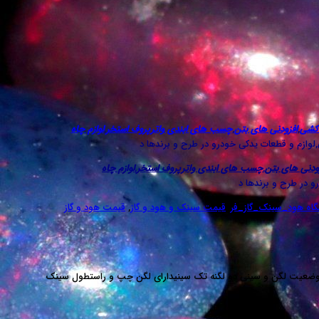
دکشی
,
افزودنی های بتن
,
چسب های ابندی واترپروف استخر
,
لوازم چاه
,لوازم و قطعات یدکی خودرو در طرح و برندها د
ودنی های بتن
,
چسب های ابندی واترپروف استخر
,
لوازم چاه
و در طرح و برندها د
گاه هود_سینک_گاز_فر
,
قیمت سینک و هود و گاز
,
قیمت هود و گاز
 ورق : حدود یک میلیمترخانواده محصول باکسیوضعیت لگن و سینی دو لگنه تک سینیدارای لگن چپ و راستطول سینک