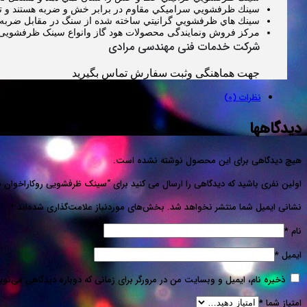
سينك ظرفشويي سراميكي مقاوم در برابر خش و ضربه هستند و تمي
سينك هاي ظرفشويي گرانيتي ساخته شده از سنگ در مقابل ضربه م
مرکز فروش ونمایندگی محصولات هود گاز وانواع سینک ظرفشویی تو
شرکت خدمات فنی مهندسی مرادی
جهت هماهنگی وثبت سفارش تماس بگیرید
نظرات (0)
دیدگاهها
هیچ دیدگاهی برای این محصول نوشته نشده است.
اولین نفری باشید که دیدگاهی را ارسال می کنید برای “سینک ظرفشویی روکاراخوان مدل۰
نشانی ایمیل شما منتشر نخواهد شد.
بخش‌های موردنیاز علامت‌گذاری شده‌اند
*
نام
*
ایمیل
*
ذخیره نام، ایمیل و وبسایت من در مرورگر برای زمانی که دوباره دیدگاهی می‌نو
امتیاز شما
*