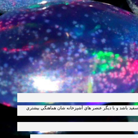
فيد باشد و با ديگر عنصر هاي آشپزخانه شان هماهنگي بيشتري