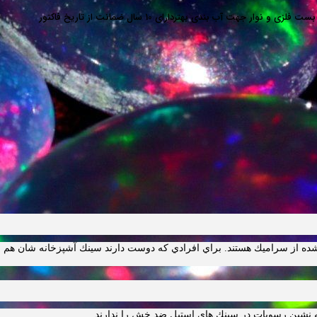
هت آب بندی بهتردارای 10 سال ضمانت از تاریخ فاکتور
شده از سراميك هستند. براي افرادي كه دوست دارند سينك آشپزخانه شان هم س
نشين رسوبات در سينك هاي استيل ضد خش را ندارند.