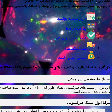
عمق لگن : 20 سانتی مترهمراه با خروجی جااسکاجی + جا مایع
دارای ورق استیل ضخیمهمراه با سیفون و زیرآبهمراه با قطعات پلاستیکی جانبیدارای بست فلزی و نوار ج
۷ روز ضمانت بازگشت
پرداخت در محل
ضمانت اصل بودن کالا
تحویل اکسپرس
تضمین بهترین قیمت
بازرگانی وخدمات فنی مهندسی مرادی/مشاوره خرید-فروش09121507825
سينك ظرفشويي سراميكي
اين نوع از سينك هاي ظرفشويي همان طور كه از نام آن ها پيدا است ساخته 
داشته باشد، مناسب است.
مزايا انواع سینک ظرفشویی
سينك ظرفشويي گرانيتي خط و خش را نشان نمي دهد و مشكل ته 