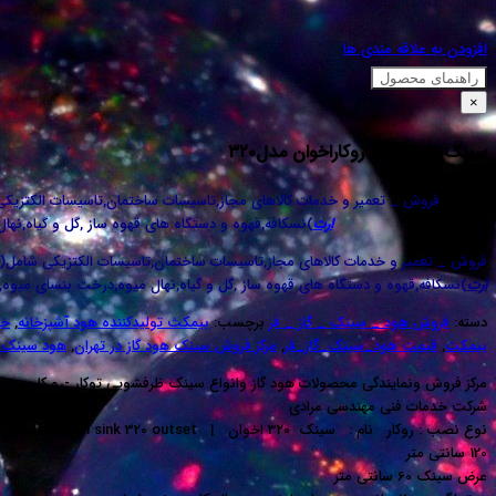
افزودن به علاقه مندی ها
راهنمای محصول
×
سینک ظرفشویی روکاراخوان مدل۳۲۰
فروش _ تعمیر و خدمات کالاهای مجاز,تاسیسات ساختمان,تاسیسات الکتزیک
ارت
)نسکافه,قهوه و دستگاه های قهوه ساز ,گل و گیاه,نها
فروش _ تعمیر و خدمات کالاهای مجاز,تاسیسات ساختمان,تاسیسات الکتزیکی شامل(
ارت
)نسکافه,قهوه و دستگاه های قهوه ساز ,گل و گیاه,نهال میوه,درخت بنسای میوه,س
دسته:
فروش هود _ سینک _ گاز _ فر
برچسب:
بیمکث تولیدکننده هود آشپزخانه
,
خر
بیمکث
,
قیمت هود_سینک_گاز_فر
,
مرکز فروش سینک هود گاز در تهران
,
هود سینک گا
مرکز فروش ونمایندگی محصولات هود گاز وانواع سینک ظرفشویی توکار -رو کار و زیر
شرکت خدمات فنی مهندسی مرادی
120 سانتی متر
عرض سینک 60 سانتی متر