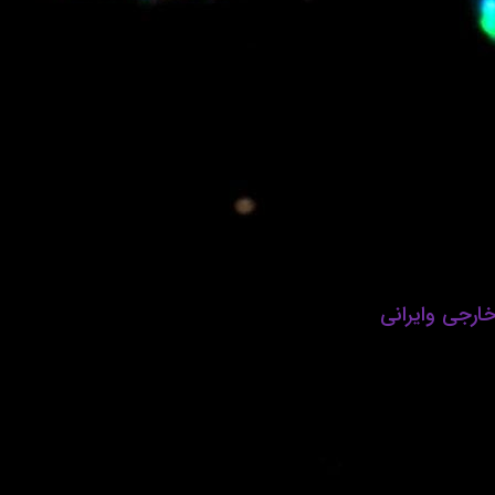
ارجی وایرانی