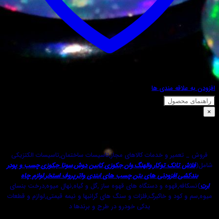
اقه مندی ها
حصول
وش تهران ویلا 22708974
میر و خدمات کالاهای مجاز,تاسیسات ساختمان,تاسیسات الکتزیکی
تانک توکار
,
والهنگ
,
وان
,
جکوزی
,
کابین دوش
,
سونا جکوزی
,
چسب و پودر
ی
,
افزودنی های بتن
,
چسب های ابندی واترپروف استخر
,
لوازم چاه
ه,قهوه و دستگاه های قهوه ساز ,گل و گیاه,نهال میوه,درخت بنسای
ود و خاکبرگ,فلزات و سنگ های گرانبها و نیمه قیمتی,لوازم و قطعات
یدکی خودرو در طرح و برندها د