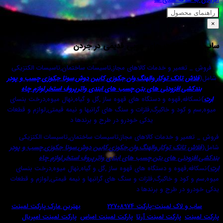
حصول
 پارکت های چوبی قدیمی در جردن
میر و خدمات کالاهای مجاز,تاسیسات ساختمان,تاسیسات الکتزیکی
تانک توکار
,
والهنگ
,
وان
,
جکوزی
,
کابین دوش
,
سونا جکوزی
,
چسب و پودر
ی
,
افزودنی های بتن
,
چسب های ابندی واترپروف استخر
,
لوازم چاه
ه,قهوه و دستگاه های قهوه ساز ,گل و گیاه,نهال میوه,درخت بنسای
ود و خاکبرگ,فلزات و سنگ های گرانبها و نیمه قیمتی,لوازم و قطعات
یدکی خودرو در طرح و برندها د
ر و خدمات کالاهای مجاز,تاسیسات ساختمان,تاسیسات الکتزیکی
تانک توکار
,
والهنگ
,
وان
,
جکوزی
,
کابین دوش
,
سونا جکوزی
,
چسب و پودر
دنی های بتن
,
چسب های ابندی واترپروف استخر
,
لوازم چاه
قهوه و دستگاه های قهوه ساز ,گل و گیاه,نهال میوه,درخت بنسای
د و خاکبرگ,فلزات و سنگ های گرانبها و نیمه قیمتی,لوازم و قطعات
در طرح و برندها د
اک لمینت-پارکت 22708974
برچسب:
بهترین مارک پارکت لمینت
,
,
پارکت لمینت آرتا
,
پارکت لمینت امباس
,
پارکت لمینت امپریال
,