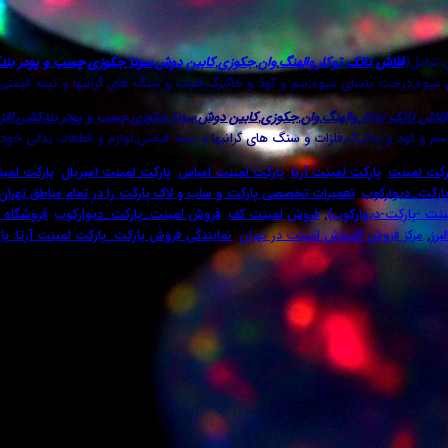
ی شامل(
فلاش تانک توکار
,
والهنگ
,
وان
,
جکوزی
,
کابین دوش
,
سونا جکوزی
,
چسب و پودر بن
ل میوه,درخت بنسای میوه,سم و کود و خاکبرگ,فلزات و سنگ های گرانبها و نیمه قیمتی
فلاش تانک توکار
,
والهنگ
,
وان
,
جکوزی
,
کابین دوش
,
سونا جکوزی
,
چسب و پودر بندکشی
,
افز
م و کود و خاکبرگ,فلزات و سنگ های گرانبها و نیمه قیمتی,لوازم و قطعات یدکی خودر
رکت لمینت
,
پارکت لمینت آرتا
,
پارکت لمینت امباس
,
پارکت لمینت امپریال
,
پارکت لمی
ارکت_دیوارکوب
,
تعمیرات تخصصی پارکت و ساب و لاک پارکت را در تمام مناطق تهران 
نت -پارکت-دیوارکوب)
,
فروش لمینت کف
,
فروش لمینت_پارکت_دیوارکوب
,
فروشگاه 
برز
,
مرکز فروش کفپوش لمینت در تهران
,
نمایندگی فروش پارکت. پارکت لمینت آرتا: پ