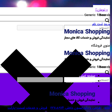
برو به محتوا
0
تومان
Generic filters
Search
ورود
ثبت نام
منوی فروشگاه
Generic filters
Search
صفحه اصلی
لیست همه محصولات
خانه
/
طراحی و دکوراسیون داخلی 22708974
/
فروش و خدمات لمینت-پارکت
/ فرو