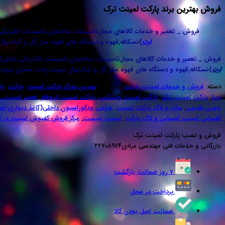
فروش بهترین برند پارکت لمینت ترک
فروش _ تعمیر و خدمات کالاهای مجاز,تاسیسات ساختمان,تاسیسات الکتزیک
ارت
)نسکافه,قهوه و دستگاه های قهوه ساز ,گل و گیاه,نها
فروش _ تعمیر و خدمات کالاهای مجاز,تاسیسات ساختمان,تاسیسات الکتزیکی شامل(
ارت
)نسکافه,قهوه و دستگاه های قهوه ساز ,گل و گیاه,نهال میوه,درخت بنسای میوه,س
دسته:
فروش و خدمات لمینت-پارکت
برچسب:
بهترین مارک پارکت لمینت
,
پارکت
,
پا
دیبا
,
پارکت لمینت ترک
,
پارکت لمینت وینتکس: پارکت لمینت ایزوفام
,
تعمیر لمینت_پ
چوبی قدیمی
,
ساب و لاک پارکت لمینت
,
طراحی ودکوراسیون داخلی(کاغذ دیواری-لمی
کفسابی لمینت کفسابی و لاک پارکت
,
لمینت چیست
,
مرکز فروش کفپوش لمینت در ال
فروش و نصب پارکت لمینت ترک
بازرگانی و خدمات فنی مهندسی مرادی۲۲۷۰۸۹۷۴
۷ روز ضمانت بازگشت
پرداخت در محل
ضمانت اصل بودن کالا