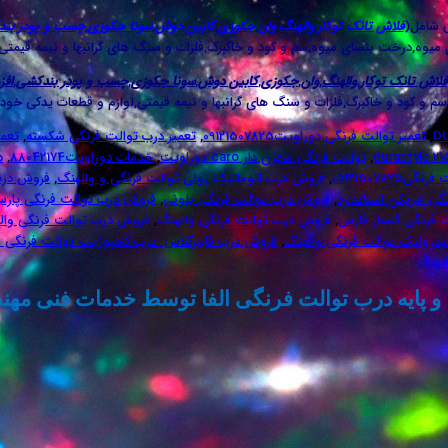
ی شامل(
فلاش تانک توکار
,
والهنگ
,
وان
,
جکوزی
,
کابین دوش
,
سونا جکوزی
,
چسب و پودر بن
ل میوه,درخت بنسای میوه,سم و کود و خاکبرگ,فلزات و سنگ های گرانبها و نیمه قیمتی
فلاش تانک توکار
,
والهنگ
,
وان
,
جکوزی
,
کابین دوش
,
سونا جکوزی
,
چسب و پودر بندکشی
,
افز
م و کود و خاکبرگ,فلزات و سنگ های گرانبها و نیمه قیمتی,لوازم و قطعات یدکی خودر
D
,
تعمیر توالت فرنگی دوراویت09121507825
,
تعمیر درب توالت فرنگی شکسته
,
تعمیر
,
توالت فرنگی مخزن دار caro دوراویت
,
خدمات دوراویت88042174
,
د
0912150782
,
فروش درب اتوماتیک رولی توالت فرنگی و والهنگ
,
فروش درب 
ی امریکن استاندارد
,
فروش درب توالت فرنگی بلونی
,
فروش درب توالت فرنگی پارس
 فرنگی گلسار فارس
,
فروش درب توالت فرنگی والهنگ
,
فروش درب توالت فرنگی وال
درولیک توالت فرنگی والهنگ
,
فروش درب فایبرگلاس_درب کامپوزیت توالت فرنگی –
ایه درب توالت فرنگی الفا توسط خدمات فنی مهندسی مرادی