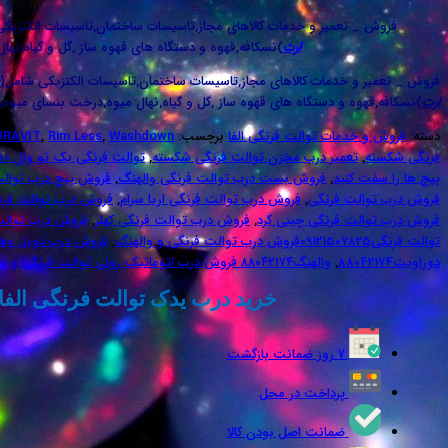
فروش _ تعمیر و خدمات کالاهای مجاز,تاسیسات ساختمان,تاسیسات الکتزیک
ارت
)نسکافه,قهوه و دستگاه های قهوه ساز ,گل و گیاه,نها
فروش _ تعمیر و خدمات کالاهای مجاز,تاسیسات ساختمان,تاسیسات الکتزیکی شامل(
ارت
)نسکافه,قهوه و دستگاه های قهوه ساز ,گل و گیاه,نهال میوه,درخت بنسای میوه,س
دسته:
فروش و خدمات توالت فرنگی الفا
برچسب:
Washdown
,
Rim Less
,
URAVIT
فرنگی شکسته
,
تعمیر درب مخزن توالت فرنگی شکسته
,
توالت فرنگی بک تو وال durastyle 2150
پیچ ها را سفت کنید
,
فروش بست درب توالت فرنگی والهنگ
,
فروش پیچ درب توالت فرنگی5
فروش درب توالت فرنگی
,
فروش درب توالت فرنگی اریا سرام
,
فروش درب توالت فرنگ
فروش درب توالت فرنگی چینی کرد
,
فروش درب توالت فرنگی کهلر
,
فروش درب توالت
توالت فرنگی09121507825فروش درب توالت فرنگی و والهنگ
,
فروش درب دوبل وهی
دوراویت88042174
,
والهنگ۸۸۰۴۲۱۷۴ فروش درب اتوماتیک رولی توالت فرنگی و والهنگ
خرید درب یدک توالت فرنگی الفا و پ
۷ روز ضمانت بازگشت
پرداخت در محل
ضمانت اصل بودن کالا