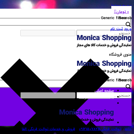
برو به محتوا
0
تومان
Generic filters
Search
ورود
ثبت نام
منوی فروشگاه
Generic filters
Search
صفحه اصلی
لیست همه محصولات
خانه
/
توالت فرنگی09121507825
/
فروش و خدمات توالت فرنگی الفا
/ فروش درب دوبل 