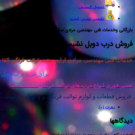
تحویل اکسپرس
تضمین بهترین قیمت
بازرگانی وخدمات فنی مهندسی مرادی/مشاوره خرید-فروش09121507825
فروش درب دوبل نشیمن‌گاه توالت فرنگی الفا 09121507825
توالت فرنگی آلفا
خدمات فنی مهندسی مرادی ارایه دهنده
برای خرید درب دوبل 
تعمیر فوری انواع درب های توالت فرنگی شکسته الفا
فروش قطعات و لوازم توالت فرنگی و والهنگ دوراویت -گبری
نظرات (0)
دیدگاهها
هیچ دیدگاهی برای این محصول نوشته نشده است.