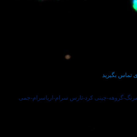
ی تماس بگیرید
ا-بومرنگ-گروهه-چینی کرد-ئارس سرام-اریاسرام-جمی