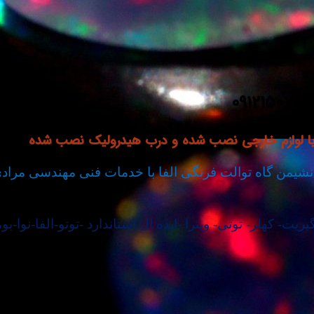
 با لوازم خارجی نصب شده و درب هیدرولیک نصب شده
نشیمن گاه توالت فرنگی الفا با خدمات فنی مهندسی مراد
ت- کهلر- توتی- ویترا -ایده ال استاندارد -توتو-الفا-نو