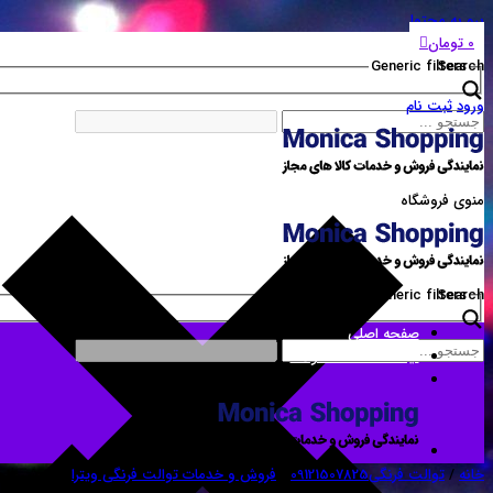
برو به محتوا
0
تومان
Generic filters
Search
ورود
ثبت نام
منوی فروشگاه
Generic filters
Search
صفحه اصلی
لیست همه محصولات
خانه
/
توالت فرنگی09121507825
/
فروش و خدمات توالت فرنگی ویترا
/ فروش فلوتر فل