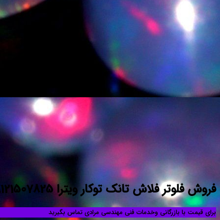
فروش فلوتر فلاش تانک توکار ویترا 09121507825
برای قیمت با بازرگانی وخدمات فنی مهندسی مرادی تماس بگیرید