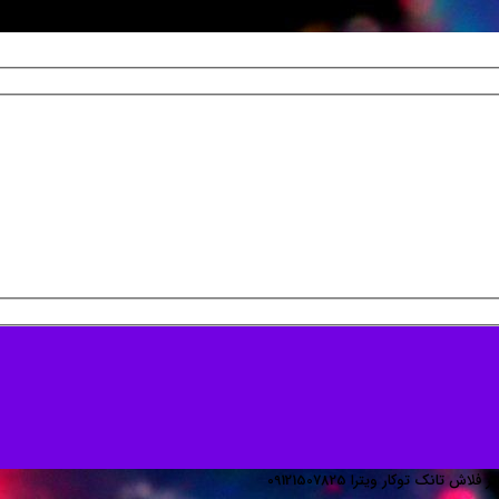
اش تانک توکار ویترا 09121507825