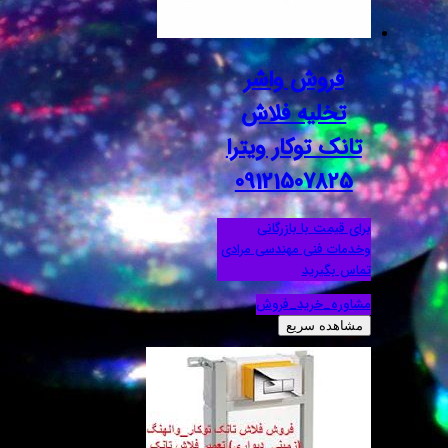
فروش واشر
تخلیه فلاش
تانک توکار ویترا
09121507825
برای قیمت با بازرگانی
وخدمات فنی مهندسی مرادی
تماس بگیرید
مشاوره_خرید_فروش
مشاهده سریع