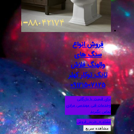
فروش انواع
سنگ های
والهنگ فلاش
تانک توکار کهلر
09121507825
برای قیمت با بازرگانی
وخدمات فنی مهندسی مرادی
تماس بگیرید
مشاوره_خرید_فروش
مشاهده سریع