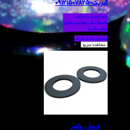
گبریت-09121507825
برای قیمت با بازرگانی
وخدمات فنی مهندسی مرادی
تماس بگیرید
مشاوره_خرید_فروش
مشاهده سریع
فروش واشر