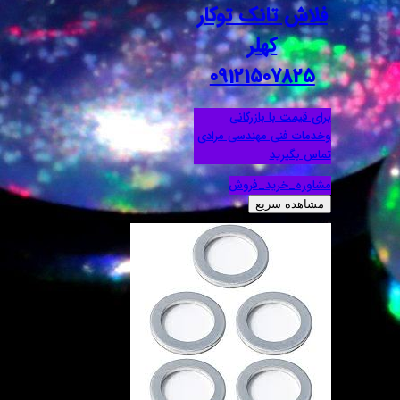
فلاش تانک توکار
کهلر
09121507825
برای قیمت با بازرگانی
وخدمات فنی مهندسی مرادی
تماس بگیرید
مشاوره_خرید_فروش
مشاهده سریع