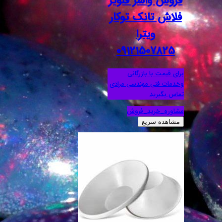
فروش واشر فلوتر
فلاش تانک توکار
ویترا
09121507825
برای قیمت با بازرگانی
وخدمات فنی مهندسی مرادی
تماس بگیرید
مشاوره_خرید_فروش
مشاهده سریع