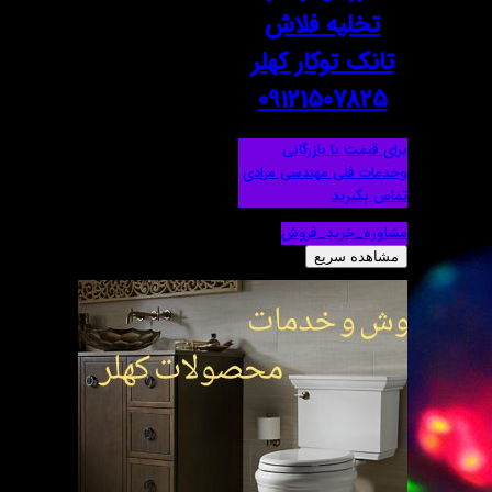
تخلیه فلاش
تانک توکار کهلر
09121507825
برای قیمت با بازرگانی
وخدمات فنی مهندسی مرادی
تماس بگیرید
مشاوره_خرید_فروش
مشاهده سریع