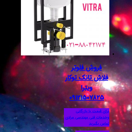
فروش فلوتر
فلاش تانک توکار
ویترا
09121507825
برای قیمت با بازرگانی
وخدمات فنی مهندسی مرادی
تماس بگیرید