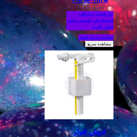
09121507825
برای قیمت با بازرگانی
وخدمات فنی مهندسی مرادی
تماس بگیرید
مشاوره_خرید_فروش
مشاهده سریع
فروش فلوتر