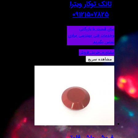
تانک توکار ویترا
09121507825
برای قیمت با بازرگانی
وخدمات فنی مهندسی مرادی
تماس بگیرید
مشاوره_خرید_فروش
مشاهده سریع