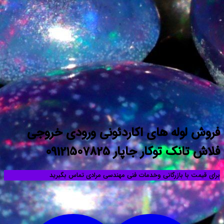
وله های اکاردئونی ورودی خروجی
توکار جاپار 09121507825
ا بازرگانی وخدمات فنی مهندسی مرادی تماس بگیرید