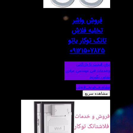
فروش واشر
تخلیه فلاش
تانک توکار یاتو
09121507825
برای قیمت با بازرگانی
وخدمات فنی مهندسی مرادی
تماس بگیرید
مشاوره_خرید_فروش
مشاهده سریع