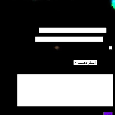
اشید که دیدگاهی را ارسال می کنید برای “فروش لوله های اکاردئونی
ش تانک توکار جاپار 09121507825”
 شما منتشر نخواهد شد.
بخش‌های موردنیاز علامت‌گذاری شده‌اند
*
م، ایمیل و وبسایت من در مرورگر برای زمانی که دوباره دیدگاهی