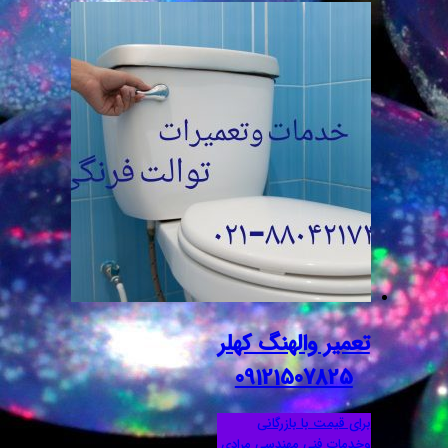
تعمیر والهنگ کهلر
09121507825
برای قیمت با بازرگانی
وخدمات فنی مهندسی مرادی