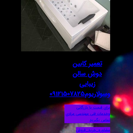
تعمیر کابین
دوش سالن
زیبایی
وسولاریوم09121507825
برای قیمت با بازرگانی
وخدمات فنی مهندسی مرادی
تماس بگیرید
مشاوره_خرید_فروش