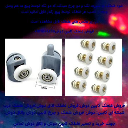
به صورت تک و دو چرخ میباشد که دو تکه توسط پیچ به هم وصل
بعد از نصب هر غلطک توسط پیچ رگلاز قابل تنظیم است
در زیر عکس های غلطک قابل مشاهده است
فروش غلطک کابین دوش۰۹۱۲۱۵۰۷۸۲۵
ک کابین دوش;فروش غلطک اتاق دوش;فروش غلطک درب
کابین; دوش فروش غلطک و جرخ کابین دوش واتاق دوش;
خرید و تعمیر غلطک کابین دوش و اتاق دوش تماس