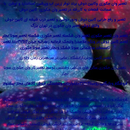
جکوزی وکابین دوش برند نوفر زرین اب وپرشین استاندارد و اوشن با
انت قطعات به کاررفته در تعمیر وان جکوزی کابین دوش
فع خرابی کابین دوش ودور دوشی و تعمیر درب شیشه ای کابین دوش
واتاق دوش تعمیر وان جکوزی در تهران بزرگ
عمیر جکوزی تعمیر وان شکسته تعمیر جکوزی شکسته تعمیر سونا بخار
تعمیر کابین دوش در ونک ملاصدرا ولنجک فرمانیه زعفرانیه جردن۸۸۰۳۷۹۷۴ تعمیر
اسیسات ساختمانی سونا خشک وبخار تعمیر سونا جکوزی
میر کابین دوش ارایشگاه زیبایی در سریعترین زمان وفوری
جکوزی سالن های ورزشی وفیتنس توسط تعمیر کار وان جکوزی سونا
بخار
فروشگاه وبازرگانی رومینا۸۸۰۳۷۹۷۴واردات ونمایندگی فروش کالاهای مجاز-پیشنهاد
گوگل
فروشگاه وبازرگانی رومینا۸۸۰۳۷۹۷۴واردات ونمایندگی فروش کالاهای مجاز-پیشنهاد
ش تاسیسات ساختمان-فروش کابین دوش-فروش وان جکوزی سونا
وش توالت فرنگی والهنگ-فروش فلاش تانک توکار-فروش شیرالات
 فروش شیرالات ساختمانی-فروش والهنگ وفلاش تانک توکار-فروش
ه وهانس گروهه-فروش توالت فرنگی-فروش کابینت روشویی حمام
داشتی-فروش کاشی سرامیک/فروش چسب های ساختمانی فروش