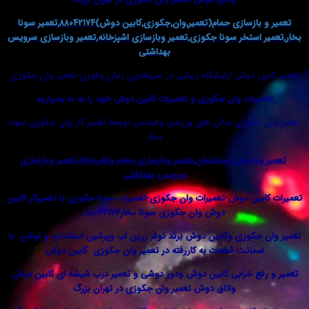
تعمیر و بازسازی حمام(تعمیر,وان,جکوزی,کابین دوش)۸۸۰۴۲۱۷۴,تعمیر سونا
استخر سونا جکوزی,تعمیر وبازسازی اشپزخانه,تعمیر وبازسازی سرویس
بهداشتی
ن دوش ارایشگاه زیبایی در سریعترین زمان وفوری-تعمیر وان جکوزی
رات وان جکوزی و تعمیرات کابین دوش خود را به ما بسپارید
جکوزی سالن های ورزشی وفیتنس توسط تعمیر کار وان جکوزی سونا
بخار
بازسازی ساختمان,تعمیر وبازساری حمام واشپزخانه,تعمیر وبازسازی
سرویس بهداشتی
ین دوش-تعمیرات وان جکوزی-تعمیرات سونا جکوزی با تعمیرکار کابین
دوش وان جکوزی سونا بخار۸۸۰۴۲۱۷۴
جکوزی وکابین دوش برند نوفر زرین اب وپرشین استاندارد و اوشن با
انت قطعات به کاررفته در تعمیر وان جکوزی کابین دوش
فع خرابی کابین دوش ودور دوشی و تعمیر درب شیشه ای کابین دوش
واتاق دوش تعمیر وان جکوزی در تهران بزرگ