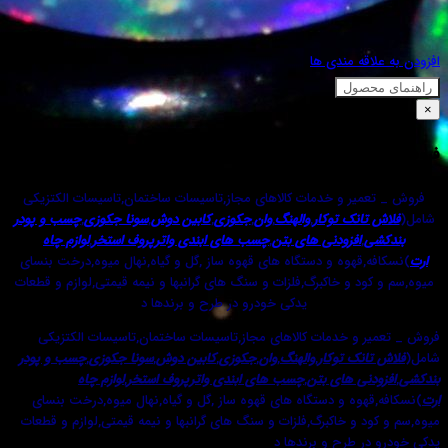
اقه مندی ها
حصول
دمات شیر توالت هانس گروهه
میر و خدمات کالاهای مجاز,تاسیسات ساختمان,تاسیسات الکتزیکی
تانک توکار
,
والهنگ
,
وان
,
جکوزی
,
کابین دوش
,
سونا جکوزی
,
چسب و پودر
ی
,
افزودنی های بتن
,
چسب های ابندی واترپروف استخر
,
لوازم چاه
ه,قهوه و دستگاه های قهوه ساز ,گل و گیاه,نهال میوه,درخت بنسای
ود و خاکبرگ,فلزات و سنگ های گرانبها و نیمه قیمتی,لوازم و قطعات
یدکی خودرو در طرح و برندها د
ر و خدمات کالاهای مجاز,تاسیسات ساختمان,تاسیسات الکتزیکی
تانک توکار
,
والهنگ
,
وان
,
جکوزی
,
کابین دوش
,
سونا جکوزی
,
چسب و پودر
دنی های بتن
,
چسب های ابندی واترپروف استخر
,
لوازم چاه
قهوه و دستگاه های قهوه ساز ,گل و گیاه,نهال میوه,درخت بنسای
د و خاکبرگ,فلزات و سنگ های گرانبها و نیمه قیمتی,لوازم و قطعات
در طرح و برندها د