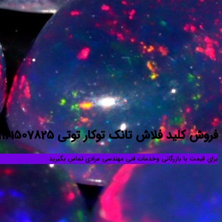
فروش کلید فلاش تانک توکار توتی 09121507825
برای قیمت با بازرگانی وخدمات فنی مهندسی مرادی تماس بگیرید