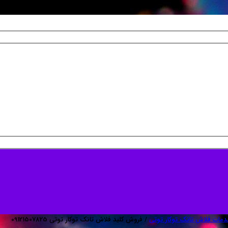
مات فلاش تانک توکار توتی
/ فروش کلید فلاش تانک توکار توتی 09121507825