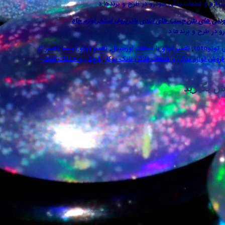
,لوازم و قطعات یدکی خودرو در طرح و برندها د
ودنی های بتن
,
چسب های ابندی واترپروف استخر
,
لوازم چاه
و در طرح و برندها د
وتوtoto
,
تعمیر توتو با قطعات اورجینال
,
تعمیر توتو توسط تعمیر کار
فروش لوازم یدکی و قطعات فلاش تانک توکار
,
فروش و خدمات فلاش
س بگیرید