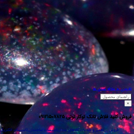
افزودن به علاقه مندی ها
راهنمای محصول
×
فروش کلید فلاش تانک توکار توتی 09121507825
فروش _ تعمیر و خدمات کالاهای مجاز,تاسیسات ساختمان,تاسیسات الکتزیک