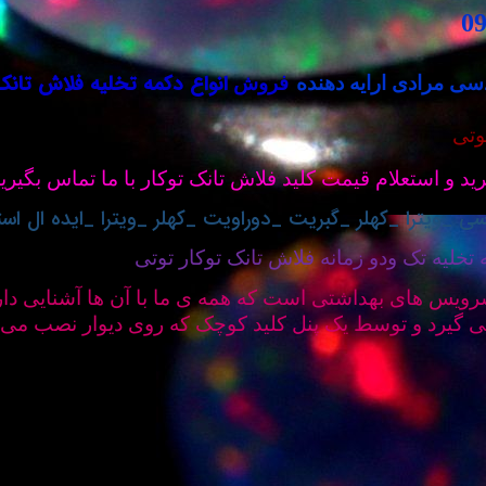
انواع دکمه تخلیه فلاش تانک 
ی مرادی ارایه دهنده
فروش
وتی
د و استعلام قیمت کلید فلاش تانک توکار با ما تماس بگیری
سی _ویترا _کهلر _گبریت _دوراویت _کهلر _ویترا _ایده ال ا
خلیه تک ودو زمانه فلاش تانک توکار توتی
ویس های بهداشتی است که همه ی ما با آن ها آشنایی داری
گیرد و توسط یک پنل کلید کوچک که روی دیوار نصب می شو