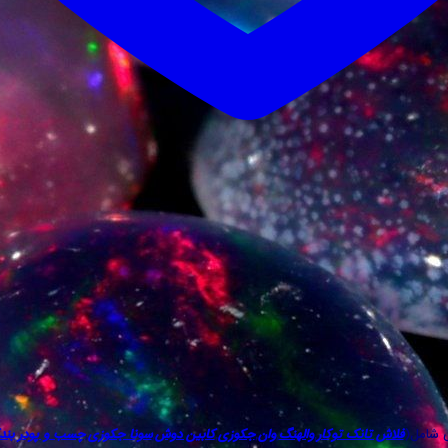
ی شامل(
فلاش تانک توکار
,
والهنگ
,
وان
,
جکوزی
,
کابین دوش
,
سونا جکوزی
,
چسب و پودر بن