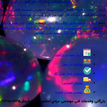
ارت
)نسکافه,قهوه و دستگاه های قهوه ساز ,گل و گیاه,نها
فروش _ تعمیر و خدمات کالاهای مجاز,تاسیسات ساختمان,تاسیسات الکتزیکی شامل(
ارت
)نسکافه,قهوه و دستگاه های قهوه ساز ,گل و گیاه,نهال میوه,درخت بنسای میوه,س
دسته:
فروش و خدمات فلاش تانک توکار توتی
برچسب:
تخلیه توتو
,
تعمیر اب دادن 
توتو
,
تعمیر توتی
,
تعمیر سرویس فرنگی توتو toto
,
خرید انواع قطعات یدکی فلاش 
تانک توکار توتی
,
کلید فلاش تانک
,
نحوه نصب قطعات
جهت خرید لوازم و قطعات فلاش تانک توکار خرید کل
۷ روز ضمانت بازگشت
پرداخت در محل
ضمانت اصل بودن کالا
تحویل اکسپرس
تضمین بهترین قیمت
بازرگانی وخدمات فنی مهندسی مرادی/مشاوره خرید-فروش09121507825