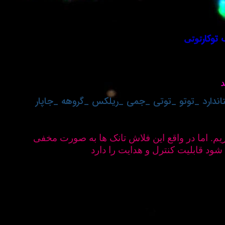
توکار
توتی
د
ستاندارد _توتو _توتی _جمی _ریلکس _گروهه _جاپار
م. اما در واقع این فلاش تانک ها به صورت مخفی
د قابلیت کنترل و هدایت را دارد