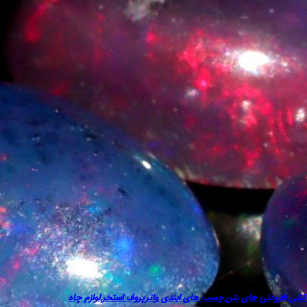
دکشی
,
افزودنی های بتن
,
چسب های ابندی واترپروف استخر
,
لوازم چاه