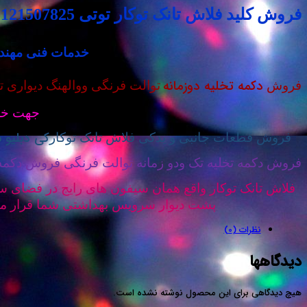
فروش کلید فلاش تانک توکار توتی 09121507825
خدمات فنی مهندس
دکمه تخلیه دوزمانه
فروش
توالت فرنگی ووالهنگ دیواری ت
جهت خری
کی دبلیو 
فروش قطعات جانبی و یدکی فلاش تانک توکار
فروش دکمه تخلیه تک ودو زمانه توالت فرنگی فروش دکمه ت
فلاش تانک توکار واقع همان سیفون های رایج در فضای سر
پشت دیوار سرویس بهداشتی شما قرار می 
نظرات (0)
دیدگاهها
هیچ دیدگاهی برای این محصول نوشته نشده است.