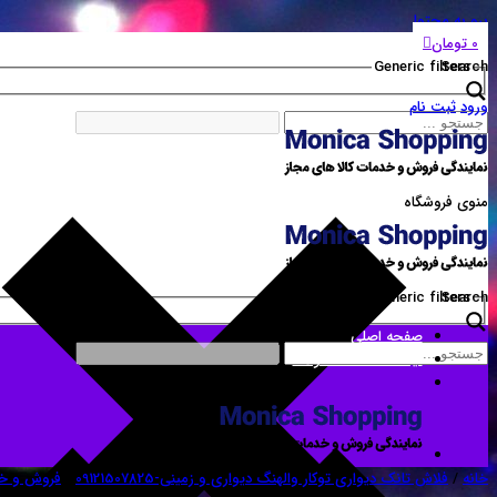
برو به محتوا
0
تومان
Generic filters
Search
ورود
ثبت نام
منوی فروشگاه
Generic filters
Search
صفحه اصلی
لیست همه محصولات
خانه
/
فلاش تانک دیواری توکار والهنگ دیواری و زمینی-09121507825
/
فروش و خد