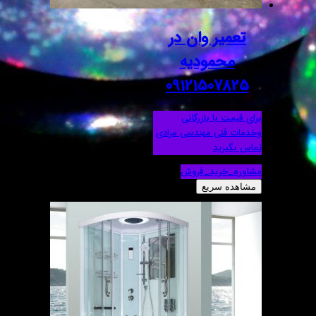
تعمیر وان در
محمودیه
09121507825
برای قیمت با بازرگانی
وخدمات فنی مهندسی مرادی
تماس بگیرید
مشاوره_خرید_فروش
مشاهده سریع