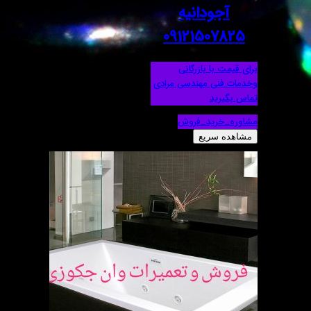
آجودانیه
09121507825
برای قیمت با بازرگانی
وخدمات فنی مهندسی مرادی
تماس بگیرید
مشاوره_خرید_فروش
مشاهده سریع