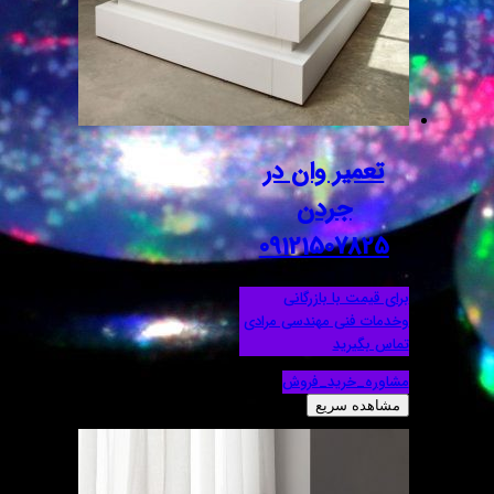
تعمیر وان در
جردن
09121507825
برای قیمت با بازرگانی
وخدمات فنی مهندسی مرادی
تماس بگیرید
مشاوره_خرید_فروش
مشاهده سریع