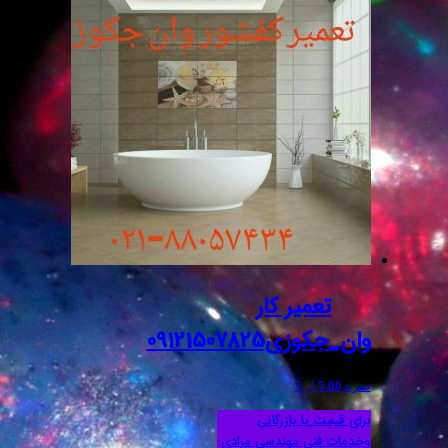
تعمیر کار
وان_جکوزی09121507825
نمره
5.00
از 5
برای قیمت با بازرگانی
وخدمات فنی مهندسی مرادی