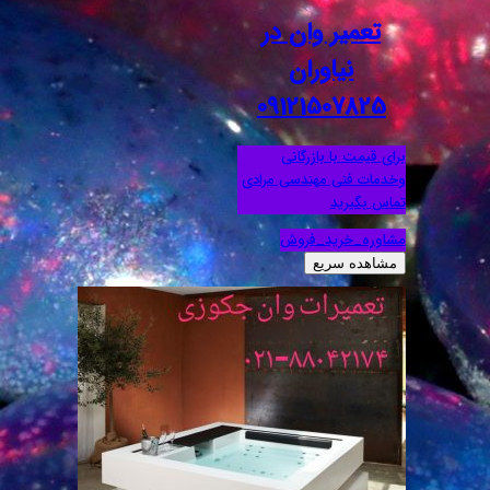
تعمیر وان در
نیاوران
09121507825
برای قیمت با بازرگانی
وخدمات فنی مهندسی مرادی
تماس بگیرید
مشاوره_خرید_فروش
مشاهده سریع