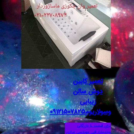
تعمیر کابین
دوش سالن
زیبایی
وسولاریوم09121507825
برای قیمت با بازرگانی
وخدمات فنی مهندسی مرادی