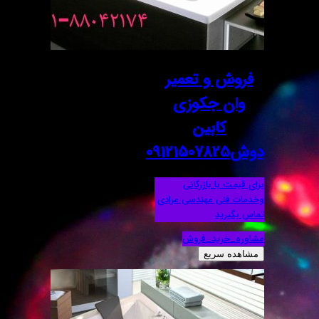
فروش و تعمیر
وان جکوزی
کابین
دوش09121507825
برای قیمت با بازرگانی
وخدمات فنی مهندسی مرادی
تماس بگیرید
مشاوره_خرید_فروش
مشاهده سریع