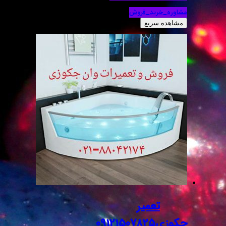
مشاوره_خرید_فروش
مشاهده سریع
تعمیر
جکوزی09121507825