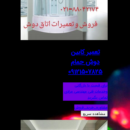
تعمیر کابین
دوش حمام
09121507825
برای قیمت با بازرگانی
وخدمات فنی مهندسی مرادی
تماس بگیرید
مشاوره_خرید_فروش
مشاهده سریع