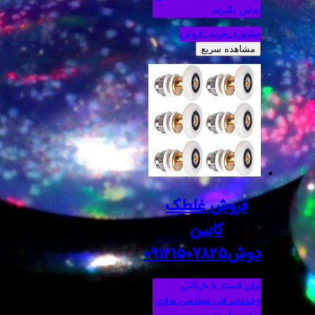
تماس بگیرید
مشاوره_خرید_فروش
مشاهده سریع
فروش غلطک
کابین
دوش09121507825
برای قیمت با بازرگانی
وخدمات فنی مهندسی مرادی