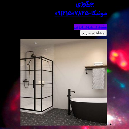
جکوزی
مونیکا-09121507825
مشاوره_خرید_فروش
مشاهده سریع