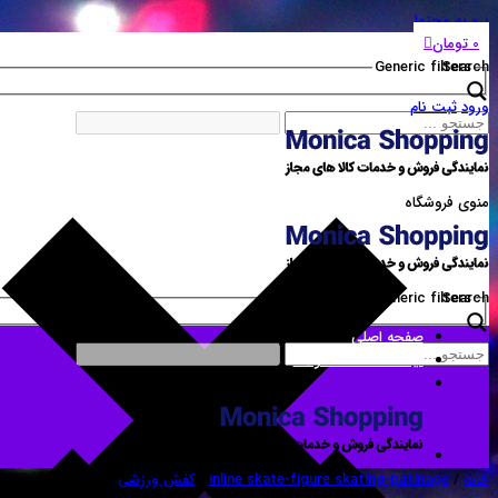
برو به محتوا
0
تومان
Generic filters
Search
ورود
ثبت نام
منوی فروشگاه
Generic filters
Search
صفحه اصلی
لیست همه محصولات
خانه
/
inline skate-figure skating-patinage
/
کفش ورزشی
/ کفش ورزشی مردانه سفید