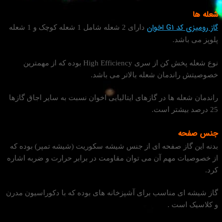
 اخوان
دارای 2 شعله شامل 1 شعله کوچک و 1 شعله
اشد.
نوع شعله پخش کن از سری High Efficiency بوده که از مهمترین
اندمان شعله بالاتر می باشد.
له ها در گازهای ایتالیایی اخوان نسبت به سایر اجاق گازها
ه
گاز صفحه ای از جنس شیشه سکوریت (شیشه تمپر) بوده که
 مهم آن می توان مقاومت در برابر حرارت و ضربه اشاره
ی مناسب برای آشپزخانه های بوده که با دکوراسیون مدرن
است .